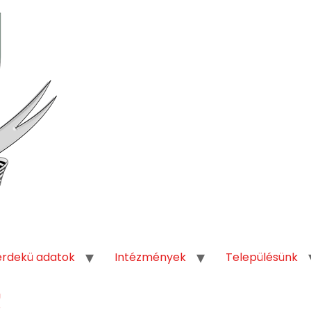
érdekü adatok
Intézmények
Településünk
!