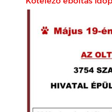
Kötelező eboltás időp