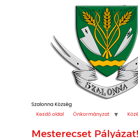
Szalonna Község
Kezdő oldal
Önkormányzat
Köz
Mesterecset Pályázat