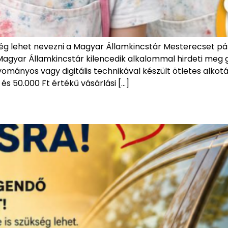
ég lehet nevezni a Magyar Államkincstár Mesterecset pá
s Magyar Államkincstár kilencedik alkalommal hirdeti me
mányos vagy digitális technikával készült ötletes alkotá
 és 50.000 Ft értékű vásárlási […]