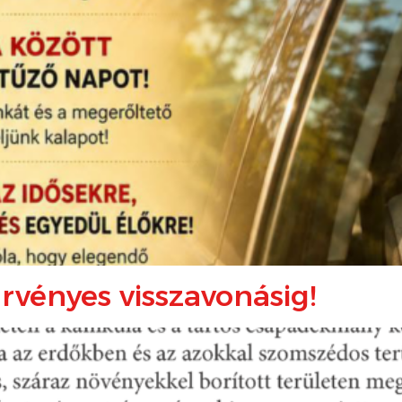
Érvényes visszavonásig!