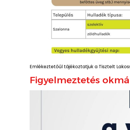
Emlékeztetőűl tájékoztatjuk a Tisztelt Lakoss
Figyelmeztetés okmán