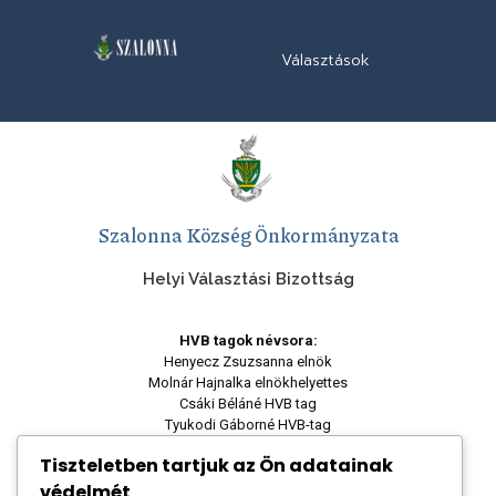
Választások
Szalonna Község Önkormányzata
Helyi Választási Bizottság
HVB tagok névsora:
Henyecz Zsuzsanna elnök
Molnár Hajnalka elnökhelyettes
Csáki Béláné HVB tag
Tyukodi Gáborné HVB-tag
Lipták Diána HVB-tag
Tiszteletben tartjuk az Ön adatainak
védelmét