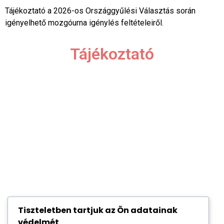
Tájékoztató a 2026-os Országgyűlési Választás során
igényelhető mozgóurna igénylés feltételeiről.
Tájékoztató
Tiszteletben tartjuk az Ön adatainak
védelmét