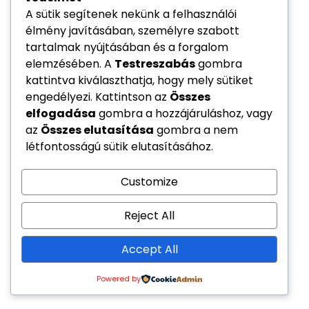
A sütik segítenek nekünk a felhasználói
élmény javításában, személyre szabott
tartalmak nyújtásában és a forgalom
elemzésében. A
Testreszabás
gombra
kattintva kiválaszthatja, hogy mely sütiket
engedélyezi. Kattintson az
Összes
elfogadása
gombra a hozzájáruláshoz, vagy
az
Összes elutasítása
gombra a nem
létfontosságú sütik elutasításához.
Customize
Reject All
Accept All
Powered by